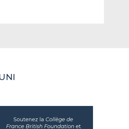
UNI
Soutenez la
Collège de
France British Foundation
et