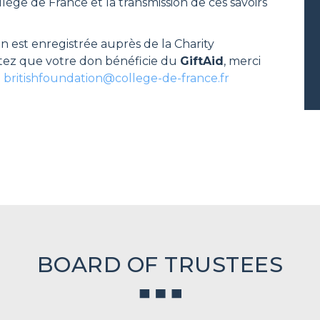
ège de France et la transmission de ces savoirs
n est enregistrée auprès de la Charity
itez que votre don bénéficie du
GiftAid
, merci
e
britishfoundation@college-de-france.fr
BOARD OF TRUSTEES