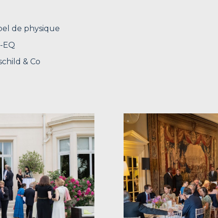
bel de physique
Q-EQ
schild & Co