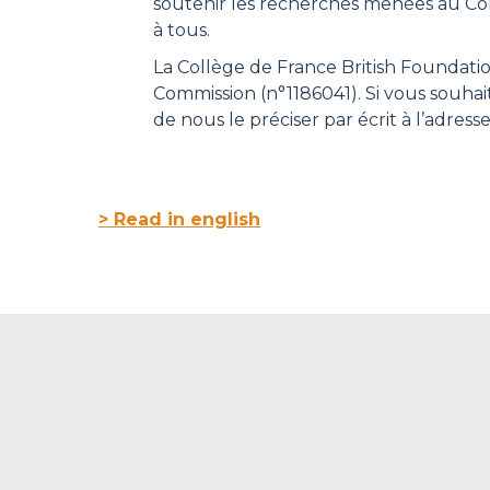
soutenir les recherches menées au Coll
à tous.
La Collège de France British Foundatio
Commission (n°1186041). Si vous souha
de nous le préciser par écrit à l’adress
> Read in english