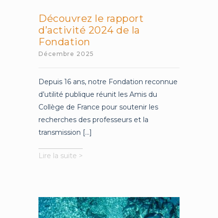
Découvrez le rapport
d’activité 2024 de la
Fondation
Décembre 2025
Depuis 16 ans, notre Fondation reconnue
d’utilité publique réunit les Amis du
Collège de France pour soutenir les
recherches des professeurs et la
transmission [...]
Découvrez
Lire la suite >
le
rapport
d’activité
2024
de
la