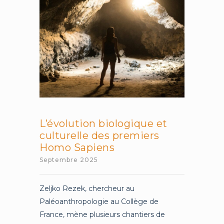
Agricole
d’Ile-
de-
France
L’évolution biologique et
culturelle des premiers
Homo Sapiens
Septembre 2025
Zeljko Rezek, chercheur au
Paléoanthropologie au Collège de
France, mène plusieurs chantiers de