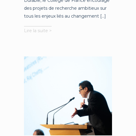
Durable, le Collège de France encourage
des projets de recherche ambitieux sur
tous les enjeux liés au changement [...]
Polluants
Lire la suite >
éternels
et
microplastiques
:
développer
la
recherche
pour
protéger
notre
santé