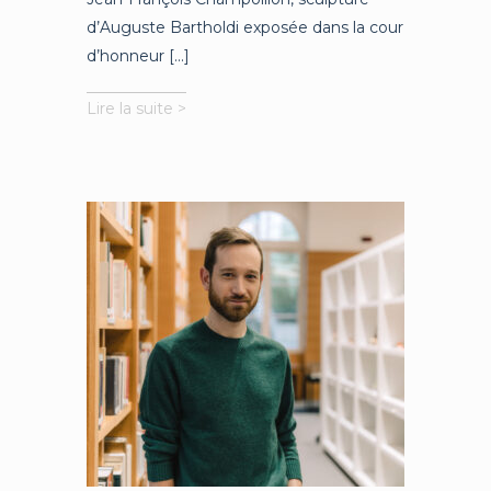
d’Auguste Bartholdi exposée dans la cour
d’honneur [...]
La
Lire la suite >
statue
de
Jean-
François
Champollion
au
Collège
de
France