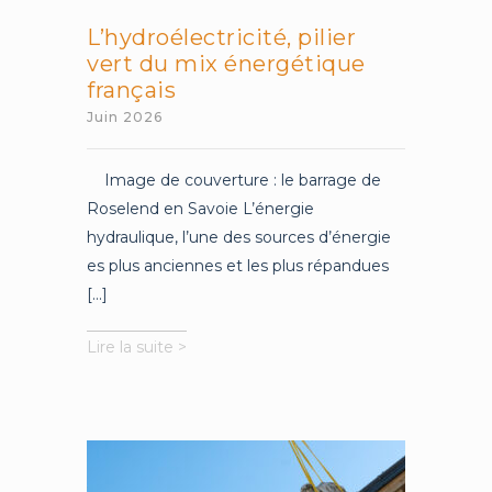
L’hydroélectricité, pilier
vert du mix énergétique
français
Juin 2026
Image de couverture : le barrage de
Roselend en Savoie L’énergie
hydraulique, l’une des sources d’énergie
es plus anciennes et les plus répandues
[...]
L’hydroélectricité,
Lire la suite >
pilier
vert
du
mix
énergétique
français