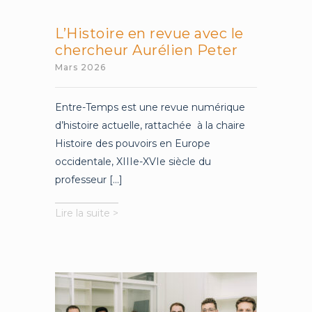
L’Histoire en revue avec le
chercheur Aurélien Peter
Mars 2026
Entre-Temps est une revue numérique
d’histoire actuelle, rattachée à la chaire
Histoire des pouvoirs en Europe
occidentale, XIIIe-XVIe siècle du
professeur [...]
L’Histoire
Lire la suite >
en
revue
avec
le
chercheur
Aurélien