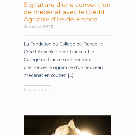
Signature d’une convention
de mécénat avec le Crédit
Agricole d’Ile-de-France
Octobre 2025
La Fondation du Collège de France, le
Crédit Agricole Ile-de-France et le
Collège de France sont heureux
d’annoncer la signature d’un nouveau
mécénat en soutien [...]
Signature
Lire la suite >
d’une
convention
de
mécénat
avec
le
Crédit