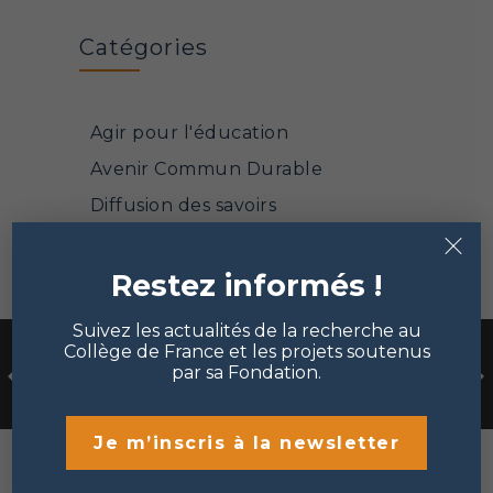
Catégories
Agir pour l'éducation
Avenir Commun Durable
Diffusion des savoirs
×
Face à la pandémie
Restez informés !
Mathématiques et sciences
informatiques
Suivez les actualités de la recherche au
Mécénat et philanthropie
Collège de France et les projets soutenus
par sa Fondation.
Points de vue
Portrait de chercheur
Je m’inscris à la newsletter
Sciences de la matière et de la
vie