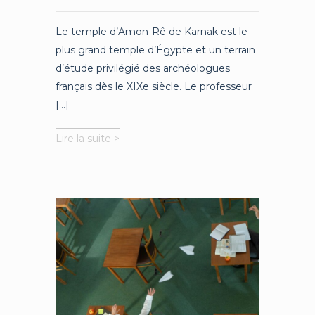
Le temple d’Amon-Rê de Karnak est le
plus grand temple d’Égypte et un terrain
d’étude privilégié des archéologues
français dès le XIXe siècle. Le professeur
[...]
Osiris
Lire la suite >
à
Karnak :
trois
décennies
de
fouilles
et
de
recherche