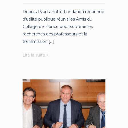
Depuis 16 ans, notre Fondation reconnue
d’utilité publique réunit les Amis du
Collège de France pour soutenir les
recherches des professeurs et la
transmission [...]
Découvrez
Lire la suite >
le
rapport
d’activité
2024
de
la
Fondation