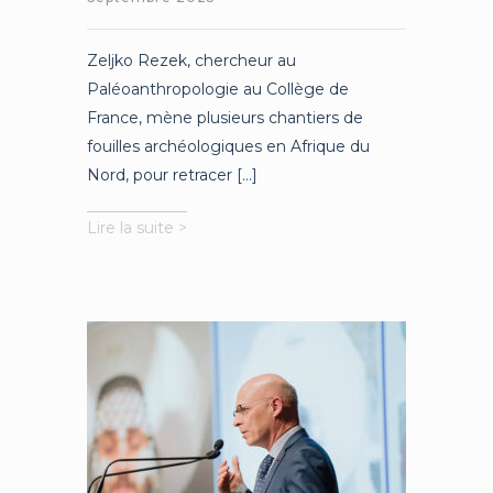
Zeljko Rezek, chercheur au
Paléoanthropologie au Collège de
France, mène plusieurs chantiers de
fouilles archéologiques en Afrique du
Nord, pour retracer [...]
L’évolution
Lire la suite >
biologique
et
culturelle
des
premiers
Homo
Sapiens