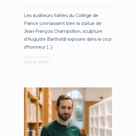
Les auditeurs fidèles du Collège de
France connaissent bien la statue de
Jean-François Champollion, sculpture
d’Auguste Bartholdi exposée dans la cour
d’honneur [...]
La
Lire la suite >
statue
de
Jean-
François
Champollion
au
Collège
de
France