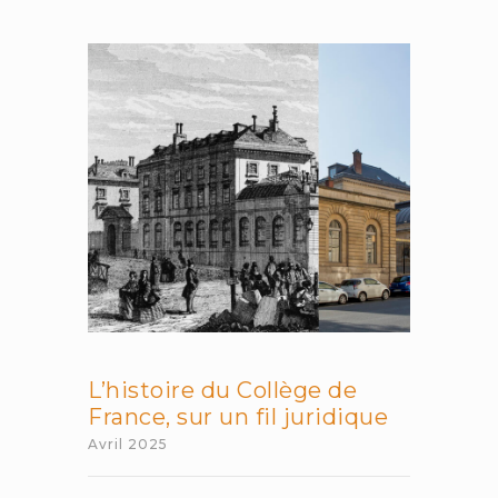
plaisir
du
jeu
et
culture
de
l’effort
L’histoire du Collège de
France, sur un fil juridique
Avril 2025