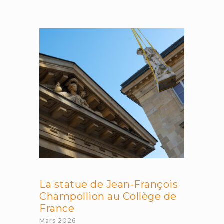
vert
du
mix
énergétique
français
La statue de Jean-François
Champollion au Collège de
France
Mars 2026