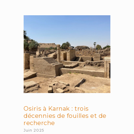
de
la
lecture
avec
Stanislas
Dehaene
Osiris à Karnak : trois
décennies de fouilles et de
recherche
Juin 2025