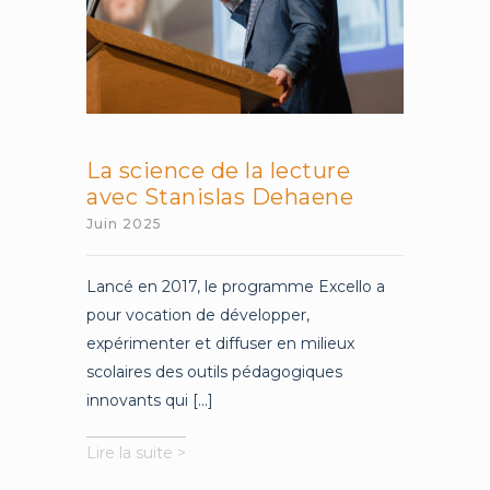
La science de la lecture
avec Stanislas Dehaene
Juin 2025
Lancé en 2017, le programme Excello a
pour vocation de développer,
expérimenter et diffuser en milieux
scolaires des outils pédagogiques
innovants qui [...]
La
Lire la suite >
science