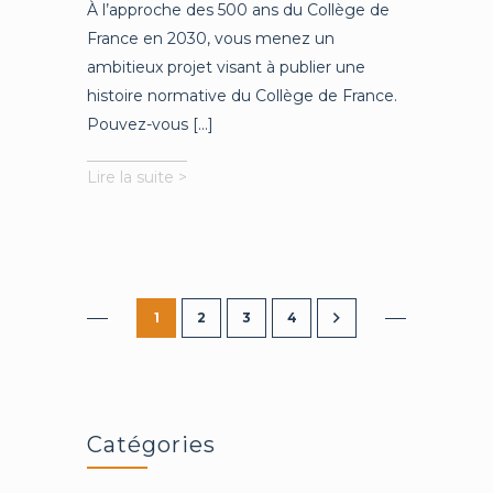
À l’approche des 500 ans du Collège de
France en 2030, vous menez un
ambitieux projet visant à publier une
histoire normative du Collège de France.
Pouvez-vous [...]
L’histoire
Lire la suite >
du
Collège
de
France,
sur
un
1
2
3
4
fil
juridique
Catégories