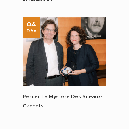
04
14
Déc
Avr
Percer Le Mystère Des Sceaux-
Les M
Cachets
Du Je