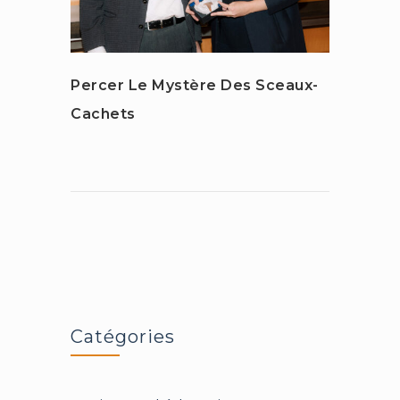
Percer Le Mystère Des Sceaux-
L’his
Cachets
Sur U
Catégories