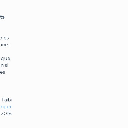
ts
oles
nne :
t que
n si
ies
 Taibi
Menger
4-2018