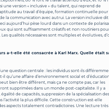
exceptionnels, 80 % font le travail attendu d’eux, et 10 % 
si une version « inclusive » du talent, qui reprend de
ptitude au travail d’équipe, formation continuelle pour
e la communication avec autrui. La version inclusive dit
 ceci aujourd’hui pèse lourd dans un contexte de polarisa
eux qui sont suffisamment créatifs et non routiniers pou
. Les qualités nécessaires sont multiples et évolutives, d’
rs a-t-elle été consacrée à Karl Marx. Quelle était s
d’une question centrale : les individus sont-ils différemm
st-il qu’une affaire d’environnement social et d’éducatio
peut bien être différent, mais ça ne compte pas, car les
s seront supprimées dans un monde post-capitaliste. Il y a
égalité de capacités, suppression de la spécialisation de
’activité la plus difficile. Cette construction est-elle
des aspects totalement contradictoires. Une lecture très