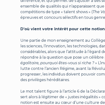
différence, et qui permet de s’ajuster à des si
ensemble de qualités qui n’apparaissent que pa
compétitions de type « talent shows » (
The Vo
épreuves et concours sélectifs en tous genre
D’où vient votre intérêt pour cette notion 
Une partie de mon enseignement au Collège d
les sciences, l’innovation, les technologies, d
considérables, alors que l’attitude à l’égard d
répondre à la question que pose un célèbre p
égalitaire, pourquoi êtes-vous si riche ?
» L’in
lutte contre l’ancien Régime, avant la Révolut
progresser, les individus doivent pouvoir compt
des privilèges héréditaires.
Le mot talent figure à l’article 6 de la Décla
sert alors à légitimer de « justes inégalités » 
notion est ensuite au cœur d’une culture de 