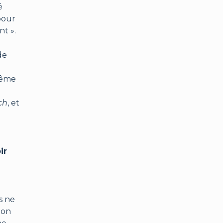
é
pour
nt ».
de
même
ch
, et
ir
us ne
ion