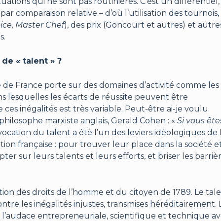
tuations qui ne sont pas routinières. C’est un différentiel
r comparaison relative – d’où l’utilisation des tournois,
ice, Master Chef
), des prix (Goncourt et autres) et autre
s.
de « talent » ?
e France porte sur des domaines d’activité comme les a
ans lesquelles les écarts de réussite peuvent être
e ces inégalités est très variable. Peut-être ai-je voulu
hilosophe marxiste anglais, Gerald Cohen : «
Si vous ête
vocation du talent a été l’un des leviers idéologiques de 
ion française : pour trouver leur place dans la société e
er sur leurs talents et leurs efforts, et briser les barriè
ration des droits de l’homme et du citoyen de 1789. Le tal
contre les inégalités injustes, transmises héréditairement. 
l’audace entrepreneuriale, scientifique et technique av