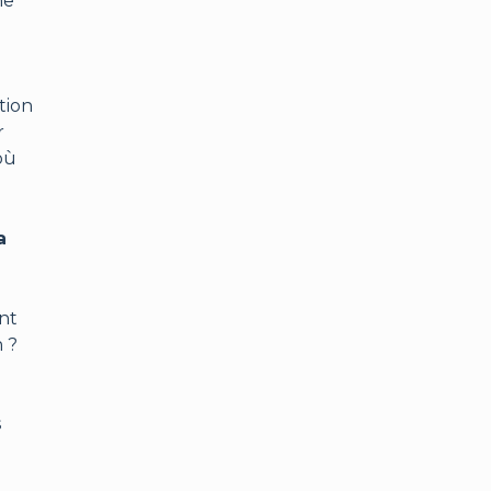
ne
tion
r
où
a
ent
n ?
s