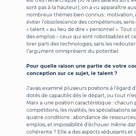
est très hiérarchique (10 % des salariés sont 
sont pas à la hauteur), on a vu apparaître aus
nombreux thèmes bien connus : motivation, a
éviter l’obsolescence des compétences, sens d
« talent » au lieu de dire « personnel ». Tout
des emplois – ceux qui sont robotisables et c
tirer parti des technologies, sans les redouter
l’argument omniprésent du potentiel.
Pour quelle raison une partie de votre cou
conception sur ce sujet, le talent ?
J’avais examiné plusieurs positions à l’égard 
dotés de capacités dès le départ, ou tout n’e
Marx a une position caractéristique : chacun 
compétitions, les rivalités, les spécialisation
quatre conditions : abondance de ressources, 
emplois, et impossibilité d’échouer même dans l
cohérente ? Elle a des aspects séduisants et 