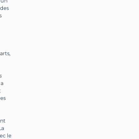
, un
 des
s
rts,
s
la
t
res
ent
La
ec le