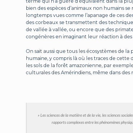
terme qui n’a guère d’équivalent dans la pl
bien des espèces d’animaux non humains se 
longtemps vues comme l’apanage de ces derni
des corbeaux se transmettent des techniques 
de vallée à vallée, ou encore que des prima
congénères en imaginant leur réaction à des si
On sait aussi que tous les écosystèmes de la
humaine, y compris là où les traces de cette d
les sols de la forêt amazonienne, par exempl
culturales des Amérindiens, même dans des ré
» Les sciences de la matière et de la vie, les sciences social
rapports complexes entre les phénomènes physiques