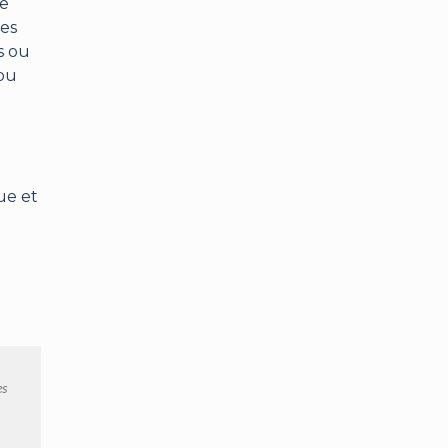
ue
des
s ou
 ou
ue et
es