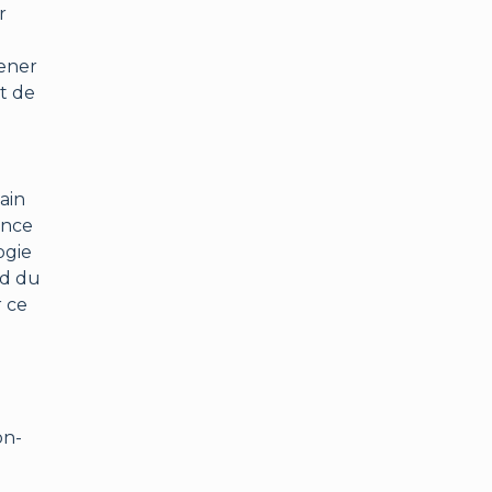
r
mener
et de
ain
ence
ogie
rd du
r ce
on-