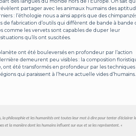
upart des langues du monde hors de l’Europe. On sait q
révèlent partager avec les animaux humains des aptitu
ers : l’éthologie nous a ainsi appris que des chimpanzé
de fabrication d’outils qui diffèrent de bande à bande
tes comme les vervets sont capables de duper leur
tuations qu’ils ont suscitées.
 planète ont été bouleversés en profondeur par l’action
ernière demeurent peu visibles : la composition floristiq
e, ont été transformés en profondeur par les techniques
gions qui paraissent à l’heure actuelle vides d’humains.
es, la philosophie et les humanités ont toutes leur mot à dire pour tenter d’éclairer l
 et la manière dont les humains influent sur eux et se les représentent. «