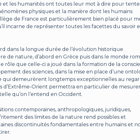
phie et les humanités ont toutes leur mot à dire pour tente
 phénomènes physiques et la manière dont les humains
Collège de France est particulièrement bien placé pour 
qu’il incarne de représenter toutes les facettes du savoir 
ord dans la longue durée de l’évolution historique
ière de nature, d’abord en Grèce puis dans le monde rom
 rôle que celle-ci a joué dans la formation de la consci
ement des sciences, dans la mise en place d’une ontol
ine qui demeurèrent longtemps exceptionnelles au rega
ons d’Extrême-Orient permettra en particulier de mesure
 telle qu’on l’entend en Occident.
sitions contemporaines, anthropologiques, juridiques,
ritement des limites de la nature rend possibles et
rtaines discontinuités fondamentales entre humains et n
irer.