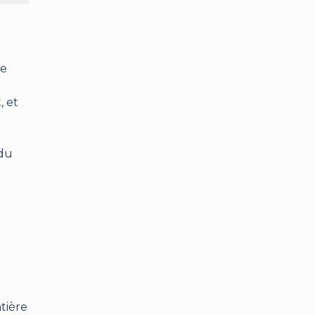
ue
, et
 du
tière