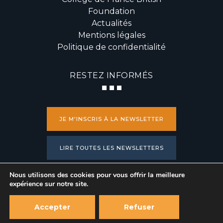
Foundation
Actualités
Mentions légales
Politique de confidentialité
RESTEZ INFORMÉS
JE M'INSCRIS À LA NEWSLETTER
LIRE TOUTES LES NEWSLETTERS
Nous utilisons des cookies pour vous offrir la meilleure
PRESSE
expérience sur notre site.
Accepter
Refuser
2019 © Fondation du Collège de France