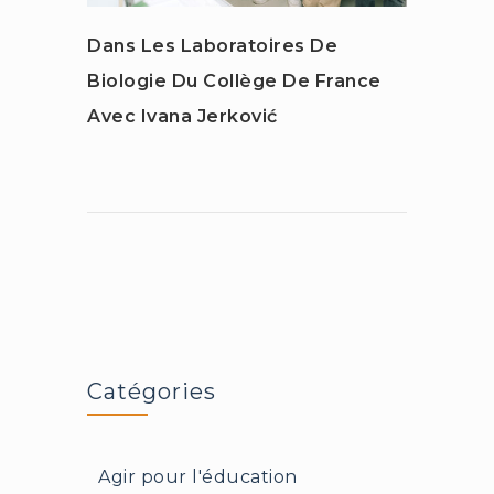
Dans Les Laboratoires De
Pollu
Biologie Du Collège De France
Micro
Avec Ivana Jerković
Reche
Sant
Catégories
Agir pour l'éducation