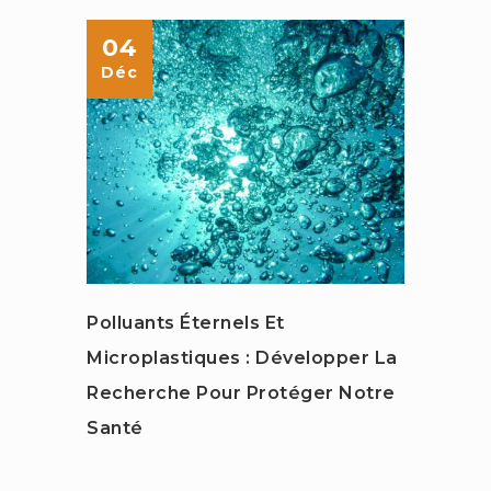
04
04
Déc
Déc
Polluants Éternels Et
Phili
Microplastiques : Développer La
D’éc
Recherche Pour Protéger Notre
Santé