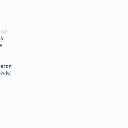
iser
 à
e
heron
iècle)