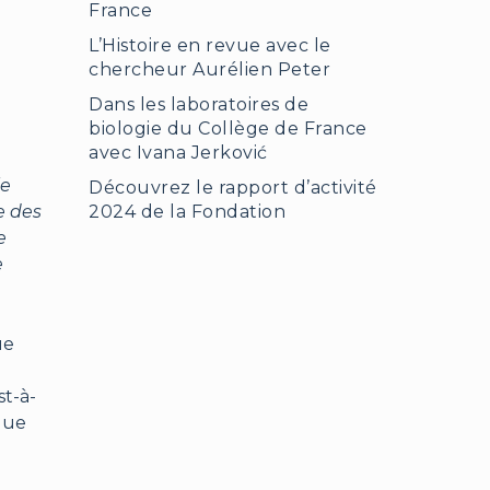
France
L’Histoire en revue avec le
chercheur Aurélien Peter
Dans les laboratoires de
biologie du Collège de France
avec Ivana Jerković
le
Découvrez le rapport d’activité
2024 de la Fondation
e des
e
e
ue
st-à-
 que