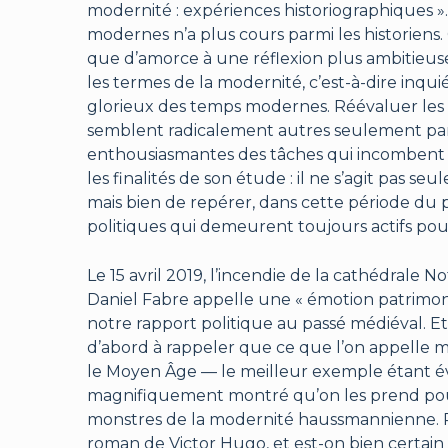
modernité : expériences historiographiques »
modernes n’a plus cours parmi les historiens. O
que d’amorce à une réflexion plus ambitieuse
les termes de la modernité, c’est-à-dire inq
glorieux des temps modernes. Réévaluer les r
semblent radicalement autres seulement parce
enthousiasmantes des tâches qui incombent 
les finalités de son étude : il ne s’agit pas
mais bien de repérer, dans cette période du pas
politiques qui demeurent toujours actifs po
Le 15 avril 2019, l’incendie de la cathédral
Daniel Fabre appelle une « émotion patrimoni
notre rapport politique au passé médiéval. Et
d’abord à rappeler que ce que l’on appelle m
le Moyen Âge — le meilleur exemple étant é
magnifiquement montré qu’on les prend pour
monstres de la modernité haussmannienne. P
roman de Victor Hugo, et est-on bien certai