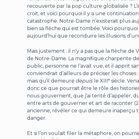
recouverte par la pop culture globalisée ? L’
croit, et voici pourquoi il y a une continuati
catastrophe. Notre-Dame n’existerait plus aujo
bien sa flèche qui est tombée. Voici pourquoi 
aujourd’hui que reconduire les illusions d’u
Mais justement : il n’y a pas que la flèche de
de Notre-Dame. La magnifique charpente de l’
public, personne ne l’avait vue, et il apprit 
conviendrait d’ailleurs de préciser les choses 
e
mais qu’il demeure
depuis
le XIII
siècle. Vena
donc ce que pourrait être le rôle des historie
nous gouvernent, que j’ai tenté d’appeler, d
entre arts de gouverner et art de raconter (201
ancienne, révéler ce qui demeure inaperçu ta
danger.
Et si l’on voulait filer la métaphore, on pourr