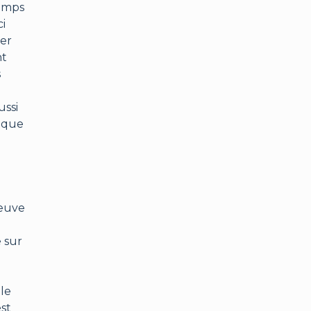
temps
ci
ler
nt
s
ussi
lique
reuve
e sur
le
st