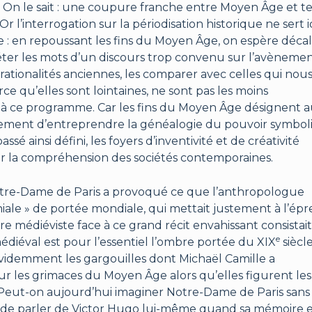
. On le sait : une coupure franche entre Moyen Âge et 
r l’interrogation sur la périodisation historique ne sert i
 : en repoussant les fins du Moyen Âge, on espère déca
uiéter les mots d’un discours trop convenu sur l’avèneme
ationalités anciennes, les comparer avec celles qui nou
 qu’elles sont lointaines, ne sont pas les moins
à ce programme. Car les fins du Moyen Âge désignent a
 seulement d’entreprendre la généalogie du pouvoir symbo
sé ainsi défini, les foyers d’inventivité et de créativité
ur la compréhension des sociétés contemporaines.
e Notre-Dame de Paris a provoqué ce que l’anthropologue
ale » de portée mondiale, qui mettait justement à l’ép
re médiéviste face à ce grand récit envahissant consistait
e
édiéval est pour l’essentiel l’ombre portée du XIX
siècl
videmment les gargouilles dont Michaël Camille a
 les grimaces du Moyen Âge alors qu’elles figurent les
eut-on aujourd’hui imaginer Notre-Dame de Paris sans 
n de parler de Victor Hugo lui-même quand sa mémoire e