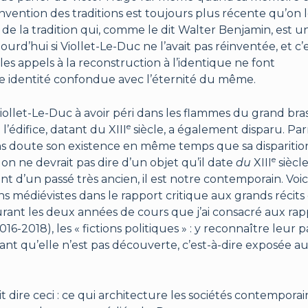
invention des traditions est toujours plus récente qu’on 
on de la tradition qui, comme le dit Walter Benjamin, est u
urd’hui si Viollet-Le-Duc ne l’avait pas réinventée, et c’
les appels à la reconstruction à l’identique ne font
ne identité confondue avec l’éternité du même.
 Viollet-Le-Duc à avoir péri dans les flammes du grand bras
e
édifice, datant du XIII
siècle, a également disparu. Par
sans doute son existence en même temps que sa disparition.
e
: on ne devrait pas dire d’un objet qu’il date
du
XIII
siècle
nt d’un passé très ancien, il est notre contemporain. Voic
ns médiévistes dans le rapport critique aux grands récits
urant les deux années de cours que j’ai consacré aux rap
6-2018), les « fictions politiques » : y reconnaître leur p
nt qu’elle n’est pas découverte, c’est-à-dire exposée a
ait dire ceci : ce qui architecture les sociétés contemporai