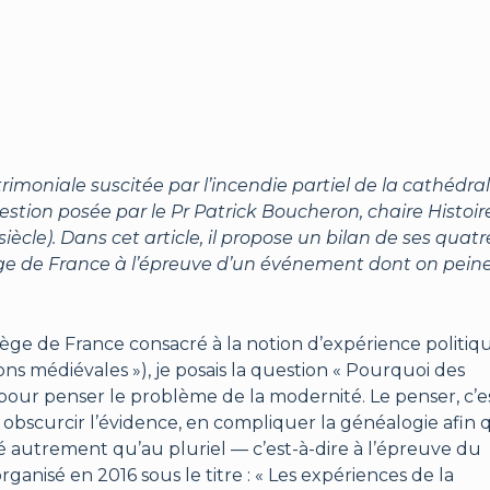
rimoniale suscitée par l’incendie partiel de la cathédra
tion posée par le Pr Patrick Boucheron, chaire Histoir
iècle). Dans cet article, il propose un bilan de ses quatr
e de France à l’épreuve d’un événement dont on pein
lège de France consacré à la notion d’expérience politiq
ons médiévales »), je posais la question « Pourquoi des
 : pour penser le problème de la modernité. Le penser, c’e
En obscurcir l’évidence, en compliquer la généalogie afin
é autrement qu’au pluriel — c’est-à-dire à l’épreuve du
ganisé en 2016 sous le titre : « Les expériences de la