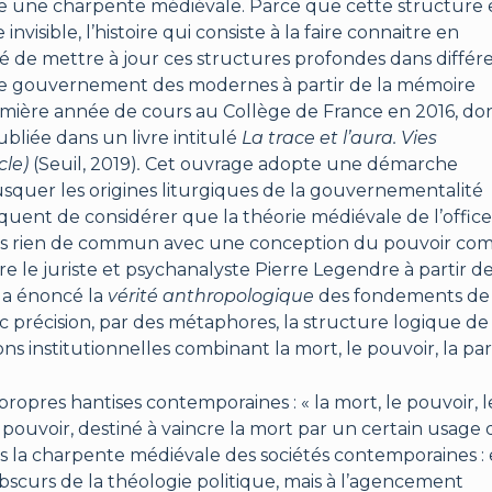
mme une charpente médiévale. Parce que cette structure 
isible, l’histoire qui consiste à la faire connaitre en
nté de mettre à jour ces structures profondes dans différ
e gouvernement des modernes à partir de la mémoire
remière année de cours au Collège de France en 2016, do
liée dans un livre intitulé
La trace et l’aura. Vies
cle)
(Seuil, 2019)
.
Cet ouvrage adopte une démarche
quer les origines liturgiques de la gouvernementalité
équent de considérer que la théorie médiévale de l’offic
lus rien de commun avec une conception du pouvoir c
re le juriste et psychanalyste Pierre Legendre à partir d
 a énoncé la
vérité anthropologique
des fondements de 
 précision, par des métaphores, la structure logique de
ons institutionnelles combinant la mort, le pouvoir, la par
pres hantises contemporaines : « la mort, le pouvoir, l
ouvoir, destiné à vaincre la mort par un certain usage 
vois la charpente médiévale des sociétés contemporaines : 
curs de la théologie politique, mais à l’agencement