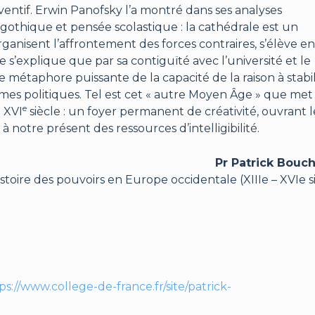
nventif. Erwin Panofsky l’a montré dans ses analyses
gothique et pensée scolastique : la cathédrale est un
anisent l’affrontement des forces contraires, s’élève en
 ne s’explique que par sa contiguïté avec l’université et le
e métaphore puissante de la capacité de la raison à stabil
mes politiques. Tel est cet « autre Moyen Âge » que met
e
 XVI
siècle : un foyer permanent de créativité, ouvrant l
à notre présent des ressources d’intelligibilité.
Pr Patrick Bouc
stoire des pouvoirs en Europe occidentale (XIIIe – XVIe s
ps://www.college-de-france.fr/site/patrick-