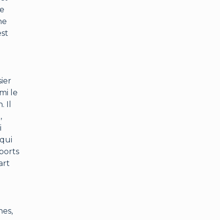
le
ne
est
ier
mi le
 Il
,
i
 qui
ports
art
u
nes,