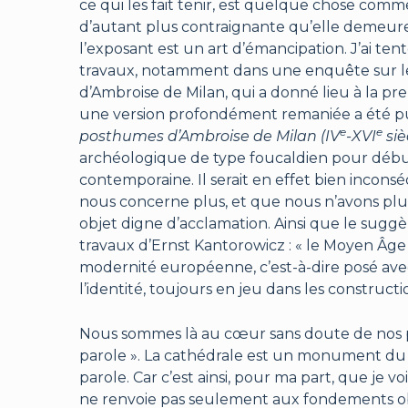
ce qui les fait tenir, est quelque chose co
d’autant plus contraignante qu’elle demeure inv
l’exposant est un art d’émancipation. J’ai te
travaux, notamment dans une enquête sur l
d’Ambroise de Milan, qui a donné lieu à la p
une version profondément remaniée a été pub
e
e
posthumes d’Ambroise de Milan (IV
-XVI
siè
archéologique de type foucaldien pour débus
contemporaine. Il serait en effet bien incons
nous concerne plus, et que nous n’avons p
objet digne d’acclamation. Ainsi que le suggè
travaux d’Ernst Kantorowicz : « le Moyen Âge
modernité européenne, c’est-à-dire posé avec
l’identité, toujours en jeu dans les constructi
Nous sommes là au cœur sans doute de nos pro
parole ». La cathédrale est un monument du p
parole. Car c’est ainsi, pour ma part, que je 
ne renvoie pas seulement aux fondements obs