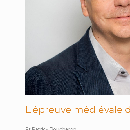
L’épreuve médiévale 
Pr Patrick Boucheron