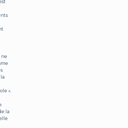
est
ents
nt
e ne
omme
es
la
ole ».
e
de la
elle