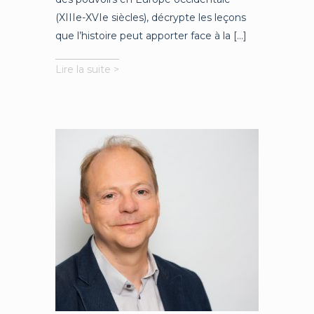
(XIIIe-XVIe siècles), décrypte les leçons
que l’histoire peut apporter face à la [...]
Patrick
Lire la suite >
Boucheron
:
«
L’histoire
n’est
pas
une
école
de
la
fatalité
»