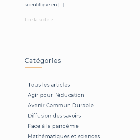
scientifique en [...]
La
Lire la suite >
chancellerie
royale
au
XIVe
siècle,
aux
Catégories
origines
de
l’État
Tous les articles
moderne
?
Agir pour l'éducation
Avenir Commun Durable
Diffusion des savoirs
Face à la pandémie
Mathématiques et sciences