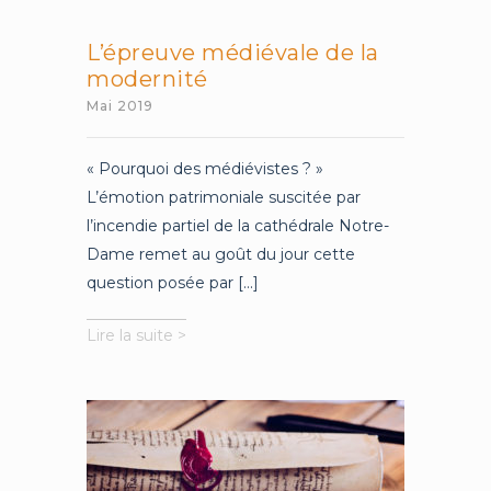
L’épreuve médiévale de la
modernité
Mai 2019
« Pourquoi des médiévistes ? »
L’émotion patrimoniale suscitée par
l’incendie partiel de la cathédrale Notre-
Dame remet au goût du jour cette
question posée par [...]
L’épreuve
Lire la suite >
médiévale
de
la
modernité