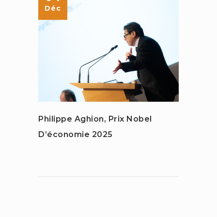
Déc
Juin
Philippe Aghion, Prix Nobel
La Sc
D’économie 2025
Stani