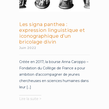
Les signa panthea :
expression linguistique et
iconographique d’un
bricolage divin
Juin 2022
Créée en 2017, la bourse Anna Caroppo –
Fondation du Collège de France a pour
ambition d’accompagner de jeunes
chercheuses en sciences humaines dans
leur [...]
Les
Lire la suite >
signa
panthea