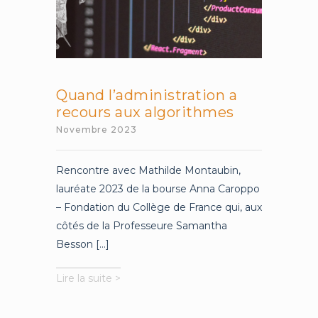
Quand l’administration a
recours aux algorithmes
Novembre 2023
Rencontre avec Mathilde Montaubin,
lauréate 2023 de la bourse Anna Caroppo
– Fondation du Collège de France qui, aux
côtés de la Professeure Samantha
Besson [...]
Quand
Lire la suite >
l’administration
a