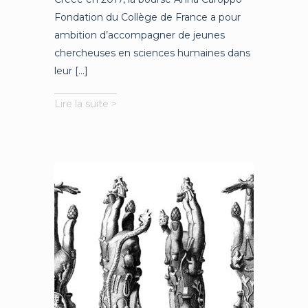
Fondation du Collège de France a pour
ambition d’accompagner de jeunes
chercheuses en sciences humaines dans
leur [...]
Le
Lire la suite >
je
féminin
chez
Paul
Valéry