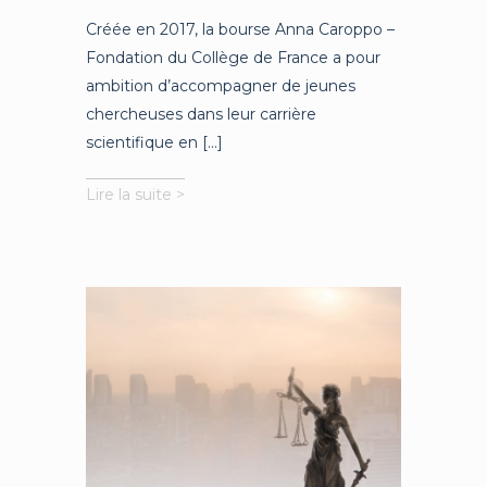
Créée en 2017, la bourse Anna Caroppo –
Fondation du Collège de France a pour
ambition d’accompagner de jeunes
chercheuses dans leur carrière
scientifique en [...]
Porc
Lire la suite >
et
religion
dans
la
Grèce
ancienne