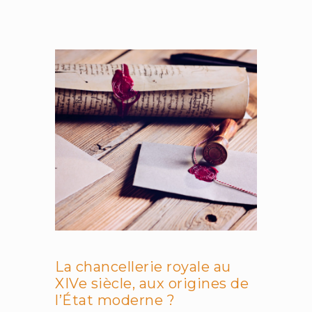
droit
à
un
environnement
sain
:
un
droit
universel
et
fondamental
La chancellerie royale au
XIVe siècle, aux origines de
l’État moderne ?