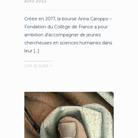
Avril 2022
Créée en 2017, la bourse Anna Caroppo –
Fondation du Collège de France a pour
ambition d’accompagner de jeunes
chercheuses en sciences humaines dans
leur [...]
Règles
Lire la suite >
de
jeux
vs.
actes
de
parole
:
rebattre
les
cartes
de