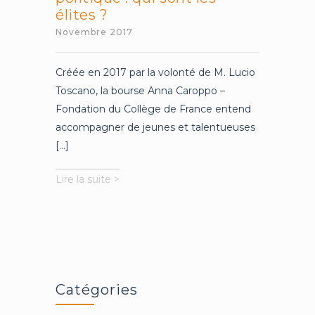
élites ?
Novembre 2017
Créée en 2017 par la volonté de M. Lucio
Toscano, la bourse Anna Caroppo –
Fondation du Collège de France entend
accompagner de jeunes et talentueuses
[...]
Pouvoir
Lire la suite >
lettré,
pouvoir
politique
:
qui
sont
les
Catégories
élites
?