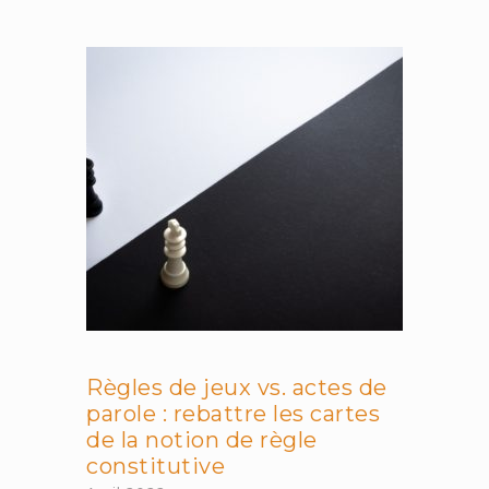
:
expression
linguistique
et
iconographique
d’un
bricolage
divin
Règles de jeux vs. actes de
parole : rebattre les cartes
de la notion de règle
constitutive