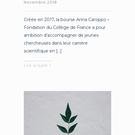
Novembre 2018
Créée en 2017, la bourse Anna Caroppo –
Fondation du Collège de France a pour
ambition d’accompagner de jeunes
chercheuses dans leur carrière
scientifique en [...]
La
Lire la suite >
chancellerie
royale
au
XIVe
siècle,
aux
origines
de
l’État
moderne
?