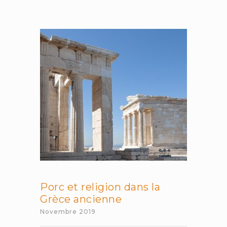
la
douleur
dans
la
Bible
hébraïque
Porc et religion dans la
Grèce ancienne
Novembre 2019