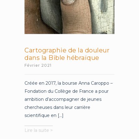
la
notion
de
règle
constitutive
Cartographie de la douleur
dans la Bible hébraïque
Février 2021
Créée en 2017, la bourse Anna Caroppo –
Fondation du Collège de France a pour
ambition d’accompagner de jeunes
chercheuses dans leur carrière
scientifique en [...]
Cartographie
Lire la suite >
de