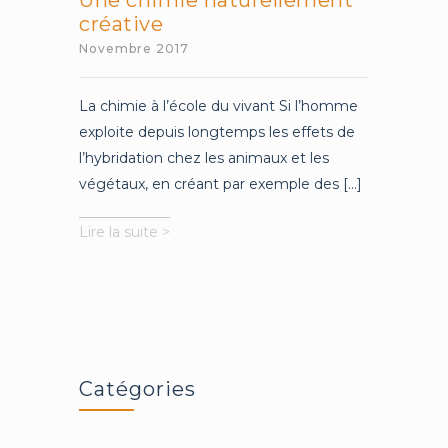
Une chimie naturellement
créative
Novembre 2017
La chimie à l’école du vivant Si l’homme
exploite depuis longtemps les effets de
l’hybridation chez les animaux et les
végétaux, en créant par exemple des [...]
Une
Lire la suite >
chimie
naturellement
créative
Catégories