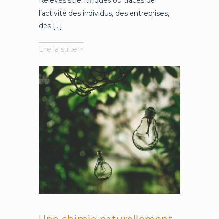
Relevés scientifiques ou traces de
l’activité des individus, des entreprises,
des [...]
Percer
Lire la suite >
le
secret
des
algorithmes