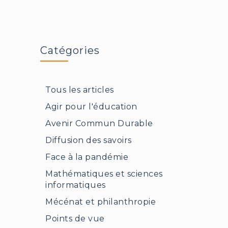
de
Jean-
François
Champollion
au
Catégories
Collège
de
France
Tous les articles
Agir pour l'éducation
Avenir Commun Durable
Diffusion des savoirs
Face à la pandémie
Mathématiques et sciences
informatiques
Mécénat et philanthropie
Points de vue