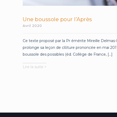
Une boussole pour l’Après
Avril 2020
Ce texte proposé par la Pr émérite Mireille Delmas
prolonge sa leçon de clôture prononcée en mai 201
boussole des possibles (éd. Collège de France, [...]
Une
Lire la suite >
boussole
pour
l’Après