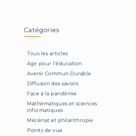
rapports
du
GIEC
pour
comprendre
Catégories
le
monde
qui
Tous les articles
s’annonce
Agir pour l'éducation
Avenir Commun Durable
Diffusion des savoirs
Face à la pandémie
Mathématiques et sciences
informatiques
Mécénat et philanthropie
Points de vue