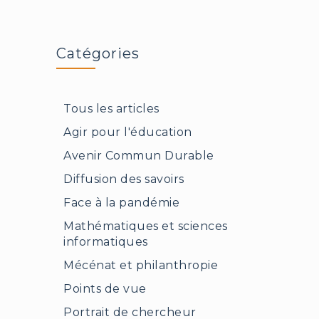
rapport
d’activité
2024
Catégories
de
la
Fondation
Tous les articles
Agir pour l'éducation
Avenir Commun Durable
Diffusion des savoirs
Face à la pandémie
Mathématiques et sciences
informatiques
Mécénat et philanthropie
Points de vue
Portrait de chercheur