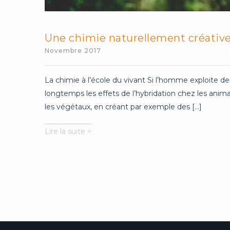
Une chimie naturellement créativ
Novembre 2017
La chimie à l’école du vivant Si l’homme exploite de
longtemps les effets de l’hybridation chez les anim
les végétaux, en créant par exemple des [...]
Une
Lire la suite >
chimie
naturellement
créative