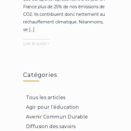
France plus de 25% de nos émissions de
CO2. Ils contribuent donc nettement au
réchauffement climatique. Néanmoins,
se [...]
Comment
Lire la suite >
se
déplacer
demain
?
Catégories
Tous les articles
Agir pour l'éducation
Avenir Commun Durable
Diffusion des savoirs