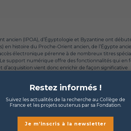
ent ancien (IPOA), d’Égyptologie et Byzantine ont début
ks) en histoire du Proche-Orient ancien, de l’Égypte anc
accès électronique pérenne à de nombreux titres spécial
e support numérique offre des fonctionnalités qui en 
d’acquisition vient donc enrichir de façon significative
tant l’évolution des usages des chercheurs en sciences
Restez informés !
Suivez les actualités de la recherche au Collège de
France et les projets soutenus par sa Fondation.
Je m’inscris à la newsletter