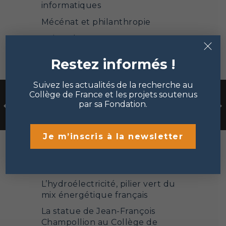
informatiques
Mécénat et philanthropie
×
Points de vue
Portrait de chercheur
Restez informés !
Sciences de la matière et de la
vie
Suivez les actualités de la recherche au
Collège de France et les projets soutenus
Sciences sociales et humanités
par sa Fondation.
Je m’inscris à la newsletter
Les dernières actualités
L’hydroélectricité, pilier vert du
mix énergétique français
La statue de Jean-François
Champollion au Collège de