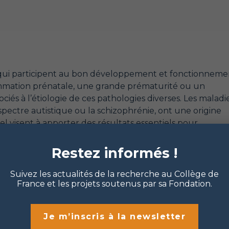
s qui participent au bon développement et fonctionneme
lammation prénatale, une grande prématurité ou un
iés à l’étiologie de ces pathologies diverses. Les maladi
ectre autistique ou la schizophrénie, ont une origine
rel visent à apporter des résultats essentiels pour
nes et leurs rôles dans le développement normal et
a Fondation du Collège de France grâce au mécénat du F
Restez informés !
Suivez les actualités de la recherche au Collège de
France et les projets soutenus par sa Fondation.
Je m’inscris à la newsletter