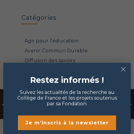
Catégories
Agir pour l'éducation
Avenir Commun Durable
Diffusion des savoirs
×
Face à la pandémie
Restez informés !
Mathématiques et sciences
informatiques
Suivez les actualités de la recherche au
Mécénat et philanthropie
Collège de France et les projets soutenus
par sa Fondation.
Points de vue
Portrait de chercheur
Je m’inscris à la newsletter
Sciences de la matière et de la
vie