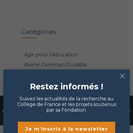
Catégories
Agir pour l'éducation
Avenir Commun Durable
×
Diffusion des savoirs
Face à la pandémie
Restez informés !
Mathématiques et sciences
Suivez les actualités de la recherche au
informatiques
Collège de France et les projets soutenus
par sa Fondation.
Mécénat et philanthropie
Points de vue
Je m’inscris à la newsletter
Portrait de chercheur