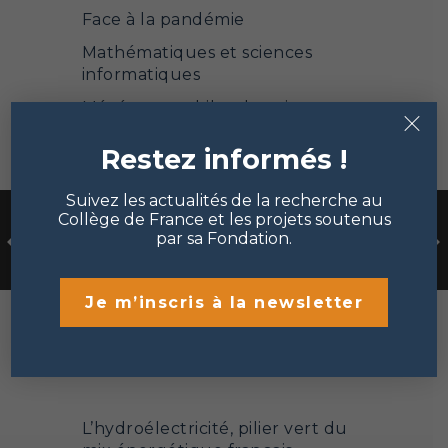
Face à la pandémie
Mathématiques et sciences
informatiques
×
Mécénat et philanthropie
Points de vue
Restez informés !
Portrait de chercheur
Suivez les actualités de la recherche au
Sciences de la matière et de la
Collège de France et les projets soutenus
vie
par sa Fondation.
Sciences sociales et humanités
Je m’inscris à la newsletter
Les dernières actualités
L’hydroélectricité, pilier vert du