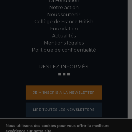
La Fondation
Notre action
Nous soutenir
Collège de France British
Foundation
Actualités
Mentions légales
Politique de confidentialité
RESTEZ INFORMÉS
JE M'INSCRIS À LA NEWSLETTER
LIRE TOUTES LES NEWSLETTERS
Nous utilisons des cookies pour vous offrir la meilleure
PRESSE
expérience sur notre site.