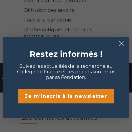
Avenir Commun Durable
Diffusion des savoirs
Face à la pandémie
Mathématiques et sciences
informatiques
×
Mécénat et philanthropie
Restez informés !
Points de vue
Portrait de chercheur
Suivez les actualités de la recherche au
Collège de France et les projets soutenus
Sciences de la matière et de la
par sa Fondation.
vie
Sciences sociales et humanités
Je m’inscris à la newsletter
Les dernières actualités