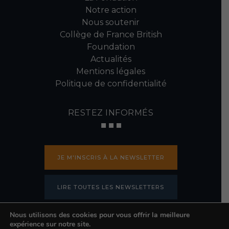
Notre action
Nous soutenir
Collège de France British
Foundation
Actualités
Mentions légales
Politique de confidentialité
RESTEZ INFORMÉS
JE M'INSCRIS À LA NEWSLETTER
LIRE TOUTES LES NEWSLETTERS
Nous utilisons des cookies pour vous offrir la meilleure
PRESSE
expérience sur notre site.