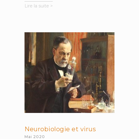
[VIDÉO]
Lire la suite >
Agir
pour
l’éducation
Neurobiologie et virus
Mai 2020