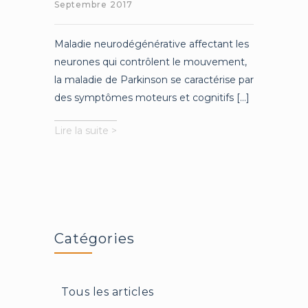
Septembre 2017
Maladie neurodégénérative affectant les
neurones qui contrôlent le mouvement,
la maladie de Parkinson se caractérise par
des symptômes moteurs et cognitifs [...]
Vers
Lire la suite >
un
nouveau
traitement
pour
Parkinson
?
Catégories
Tous les articles