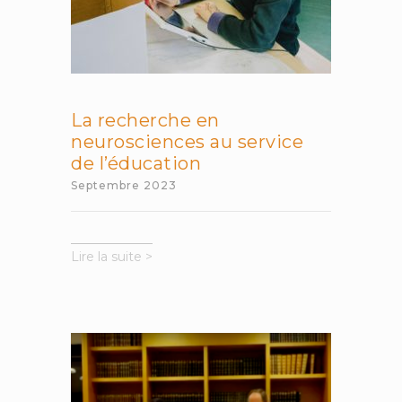
La recherche en
neurosciences au service
de l’éducation
Septembre 2023
La
Lire la suite >
recherche
en
neurosciences
au
service
de
l’éducation