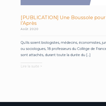
[PUBLICATION] Une Boussole pour
l’Après
Août 2020
Qu’ils soient biologistes, médecins, économistes, jur
ou sociologues, 18 professeurs du Collège de Franc
sont attachés, durant toute la durée du [...]
[PUBLICATION]
Lire la suite >
Une
Boussole
pour
l’Après