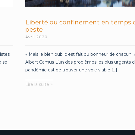
Liberté ou confinement en temps 
peste
Avril 2020
istes
« Mais le bien public est fait du bonheur de chacun. 
e se
Albert Camus L’un des problèmes les plus urgents d
pandémie est de trouver une voie viable [...]
Liberté
Lire la suite >
ou
confinement
en
temps
de
peste