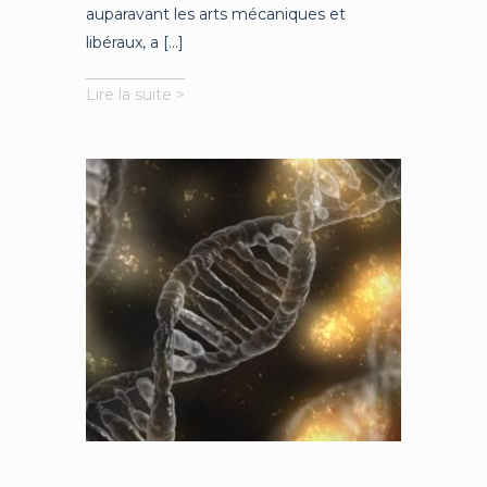
auparavant les arts mécaniques et
libéraux, a [...]
Le
Lire la suite >
travail
au
XXIe
siècle
:
nouveaux
risques
et
nouvelles
opportunités