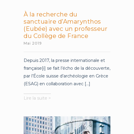
À la recherche du
sanctuaire d’Amarynthos
(Eubée) avec un professeur
du Collège de France
Mai 2019
Depuis 2017, la presse internationale et
française[i] se fait l’écho de la découverte,
par l’École suisse d’archéologie en Grèce
(ESAG) en collaboration avec [...]
À
Lire la suite >
la
recherche
du
sanctuaire
d’Amarynthos