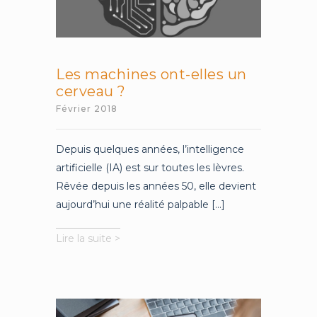
Les machines ont-elles un
cerveau ?
Février 2018
Depuis quelques années, l’intelligence
artificielle (IA) est sur toutes les lèvres.
Rêvée depuis les années 50, elle devient
aujourd’hui une réalité palpable [...]
Les
Lire la suite >
machines
ont-
elles
un
cerveau