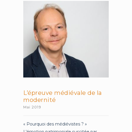
:
mathématiser
le
mouvant
L’épreuve médiévale de la
modernité
Mai 2019
« Pourquoi des médiévistes ? »
L’émotion patrimoniale suscitée par