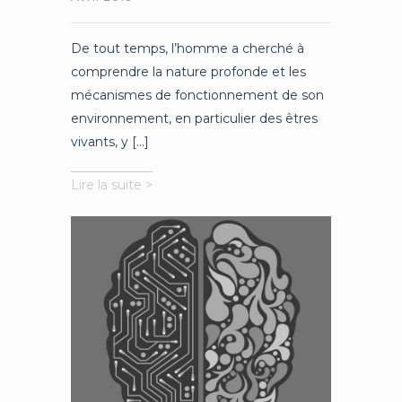
De tout temps, l’homme a cherché à
comprendre la nature profonde et les
mécanismes de fonctionnement de son
environnement, en particulier des êtres
vivants, y [...]
Recherche
Lire la suite >
fondamentale,
inventer
le
monde
de
demain