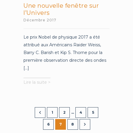
Une nouvelle fenêtre sur
l’Univers
Décembre 2017
Le prix Nobel de physique 2017 a été
attribué aux Américains Raider Weiss,
Barry C. Barish et Kip S. Thorne pour la
première observation directe des ondes
[...]
Une
Lire la suite >
nouvelle
fenêtre
sur
l’Univers
1
2
…
4
5
6
7
8