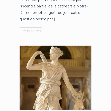
l’incendie partiel de la cathédrale Notre-
Dame remet au goût du jour cette
question posée par [...]
L’épreuve
Lire la suite >
médiévale
de
la
modernité