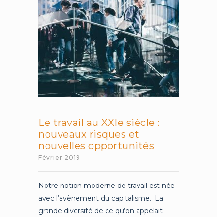
(Eubée)
avec
un
professeur
du
Collège
de
France
Le travail au XXIe siècle :
nouveaux risques et
nouvelles opportunités
Février 2019
Notre notion moderne de travail est née
avec l’avènement du capitalisme. La
grande diversité de ce qu’on appelait