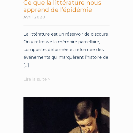
Ce que la littérature nous
apprend de l’épidémie
Avril 2020
La littérature est un réservoir de discours.
On y retrouve la mémoire parcellaire,
composite, déformée et reformée des
événements qui marquèrent l’histoire de
[...]
Ce
Lire la suite >
que
la
littérature
nous
apprend
de
l’épidémie