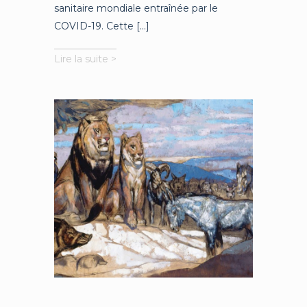
sanitaire mondiale entraînée par le
COVID-19. Cette [...]
Que
Lire la suite >
fait
l’Europe
?