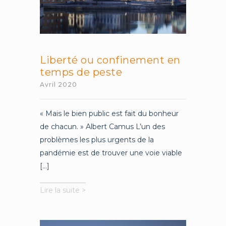
Liberté ou confinement en
temps de peste
Avril 2020
« Mais le bien public est fait du bonheur
de chacun. » Albert Camus L’un des
problèmes les plus urgents de la
pandémie est de trouver une voie viable
[...]
Liberté
Lire la suite >
ou
confinement
en