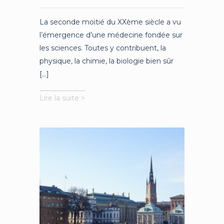
La seconde moitié du XXème siècle a vu
l’émergence d’une médecine fondée sur
les sciences. Toutes y contribuent, la
physique, la chimie, la biologie bien sûr
[...]
La
Lire la suite >
médecine
à
l’épreuve
du
Covid-
19