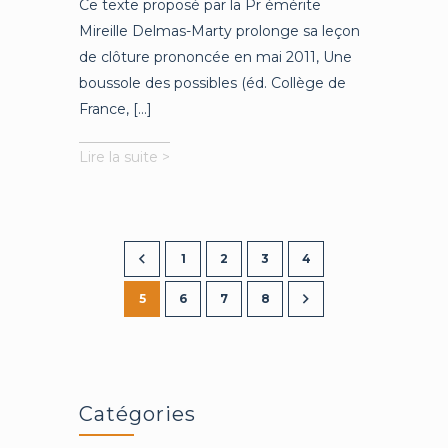
Ce texte proposé par la Pr émérite
Mireille Delmas-Marty prolonge sa leçon
de clôture prononcée en mai 2011, Une
boussole des possibles (éd. Collège de
France, [...]
Une
Lire la suite >
boussole
pour
l’Après
1
2
3
4
5
6
7
8
Catégories