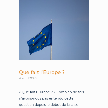
temps
de
peste
Que fait l’Europe ?
Avril 2020
« Que fait l’Europe ? » Combien de fois
n’avons-nous pas entendu cette
question depuis le début de la crise