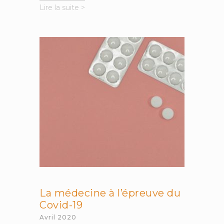
Quelle
Lire la suite >
mondialisation
pour
l’après-
crise
?
La médecine à l’épreuve du
Covid-19
Avril 2020