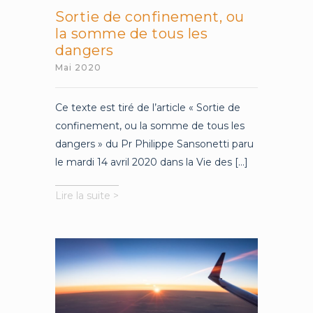
Sortie de confinement, ou
la somme de tous les
dangers
Mai 2020
Ce texte est tiré de l’article « Sortie de
confinement, ou la somme de tous les
dangers » du Pr Philippe Sansonetti paru
le mardi 14 avril 2020 dans la Vie des [...]
Sortie
Lire la suite >
de
confinement,
ou
la
somme
de
tous
les