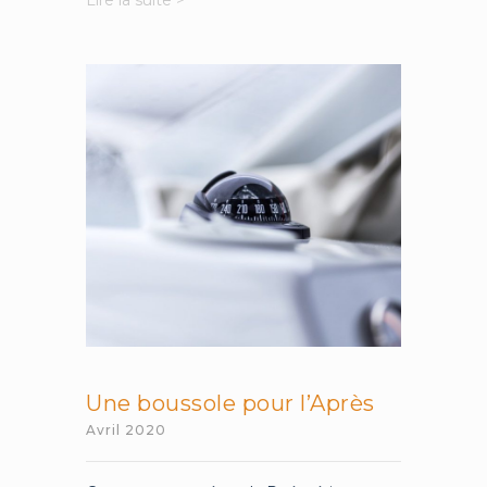
Lire la suite >
dangereuse
de
l’égalité
devant
l’épidémie
Une boussole pour l’Après
Avril 2020