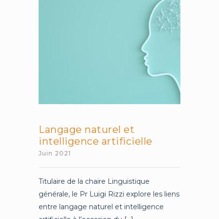
la
cybersécurité
Langage naturel et
intelligence artificielle
Juin 2021
Titulaire de la chaire Linguistique
générale, le Pr Luigi Rizzi explore les liens
entre langage naturel et intelligence