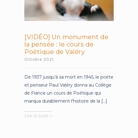
[VIDÉO] Un monument de
la pensée : le cours de
Poétique de Valéry
Octobre 2021
De 1937 jusqu’à sa mort en 1945, le poète
et penseur Paul Valéry donna au Collège
de France un cours de Poétique qui
marqua durablement l’histoire de la [...]
[VIDÉO]
Lire la suite >
Un
monument
de