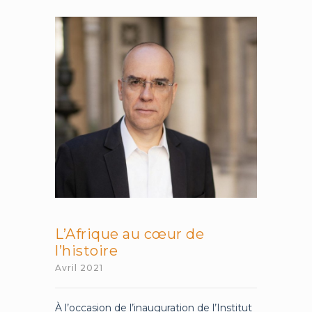
de
l’artiste
L’Afrique au cœur de
l’histoire
Avril 2021
À l’occasion de l’inauguration de l’Institut