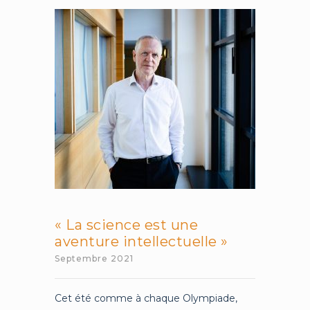
la
pensée
:
le
cours
de
Poétique
de
Valéry
« La science est une
aventure intellectuelle »
Septembre 2021
Cet été comme à chaque Olympiade,