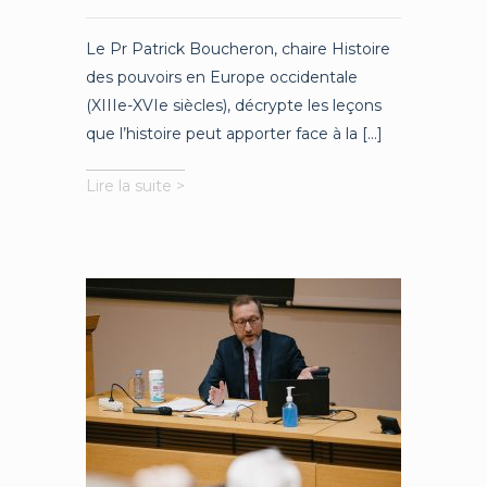
Le Pr Patrick Boucheron, chaire Histoire
des pouvoirs en Europe occidentale
(XIIIe-XVIe siècles), décrypte les leçons
que l’histoire peut apporter face à la [...]
Patrick
Lire la suite >
Boucheron
:
«
L’histoire
n’est
pas
une
école
de
la
fatalité
»