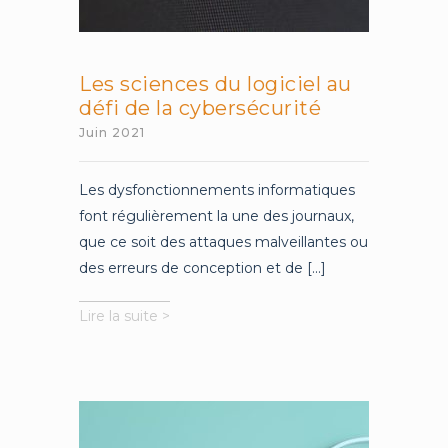
Les sciences du logiciel au
défi de la cybersécurité
Juin 2021
Les dysfonctionnements informatiques
font régulièrement la une des journaux,
que ce soit des attaques malveillantes ou
des erreurs de conception et de [...]
Les
Lire la suite >
sciences
du
logiciel
au
défi
de