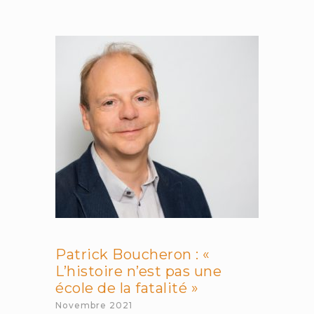
du
mois
et
fin
du
monde
:
économie
de
nos
responsabilités
envers
l’humanité
Patrick Boucheron : «
L’histoire n’est pas une
école de la fatalité »
Novembre 2021