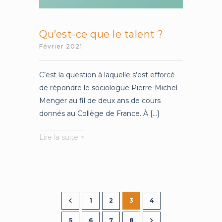
Qu’est-ce que le talent ?
Février 2021
C’est la question à laquelle s’est efforcé
de répondre le sociologue Pierre-Michel
Menger au fil de deux ans de cours
donnés au Collège de France. À [...]
Qu’est-
Lire la suite >
ce
que
le
talent
?
1
2
3
4
5
6
7
8