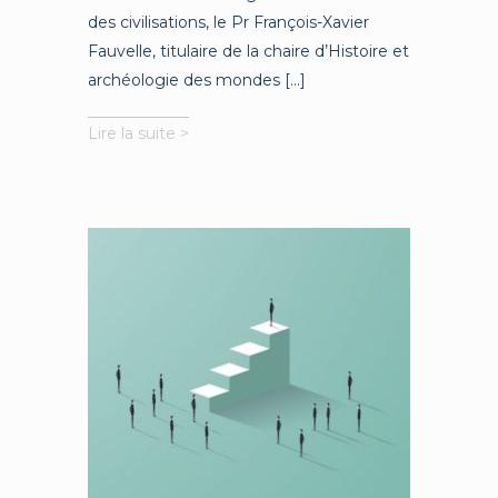
des civilisations, le Pr François-Xavier
Fauvelle, titulaire de la chaire d’Histoire et
archéologie des mondes [...]
L’Afrique
Lire la suite >
au
cœur
de
l’histoire