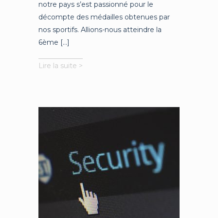
notre pays s’est passionné pour le
décompte des médailles obtenues par
nos sportifs. Allions-nous atteindre la
6ème [...]
«
Lire la suite >
La
science
est
une
aventure
intellectuelle
»