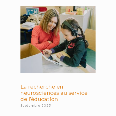
des
embryons
La recherche en
neurosciences au service
de l’éducation
Septembre 2023