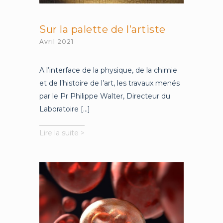
Sur la palette de l’artiste
Avril 2021
A l’interface de la physique, de la chimie
et de l’histoire de l’art, les travaux menés
par le Pr Philippe Walter, Directeur du
Laboratoire [...]
Sur
Lire la suite >
la
palette
de
l’artiste