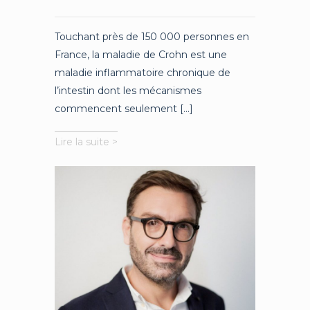
Touchant près de 150 000 personnes en
France, la maladie de Crohn est une
maladie inflammatoire chronique de
l’intestin dont les mécanismes
commencent seulement [...]
Maladie
Lire la suite >
de
Crohn
:
vers
une
nouvelle
stratégie
thérapeutique