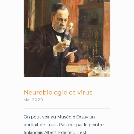
:
notre
diversité,
notre
évolution,
notre
adaptation
Neurobiologie et virus
Mai 2020
On peut voir au Musée d’Orsay un
portrait de Louis Pasteur par le peintre
finlandais Albert Edelfelt. Il est