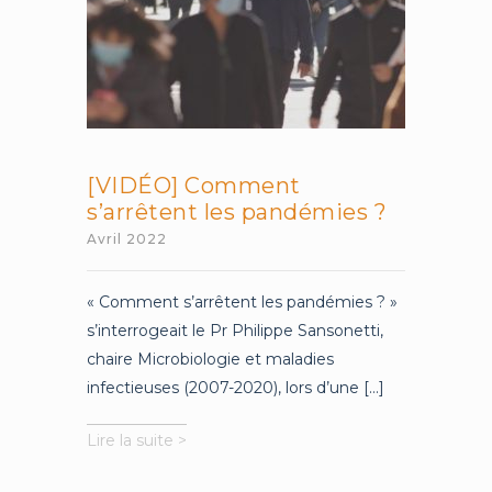
Hélène
Verlhac
[VIDÉO] Comment
s’arrêtent les pandémies ?
Avril 2022
« Comment s’arrêtent les pandémies ? »
s’interrogeait le Pr Philippe Sansonetti,
chaire Microbiologie et maladies
infectieuses (2007-2020), lors d’une [...]
[VIDÉO]
Lire la suite >
Comment
s’arrêtent