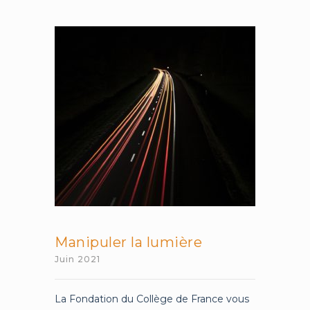
les
pandémies
?
Manipuler la lumière
Juin 2021
La Fondation du Collège de France vous