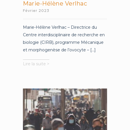
Marie-Hélène Verlhac
Février 2023
Marie-Hélène Verlhac – Directrice du
Centre interdisciplinaire de recherche en
biologie (CIRB), programme Mécanique
et morphogenèse de l’ovocyte – [...]
À
Lire la suite >
la
pointe
de
la
recherche
en
biologie
cellulaire
avec
Marie-