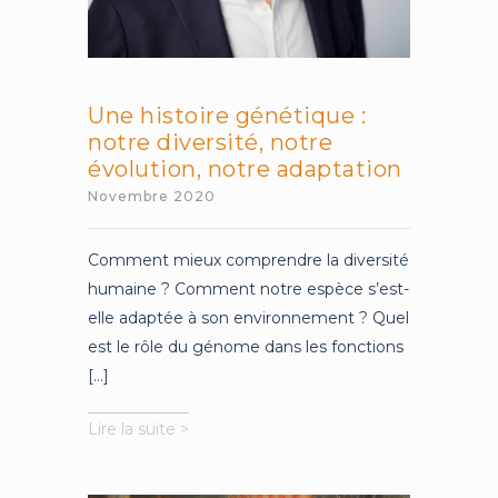
Une histoire génétique :
notre diversité, notre
évolution, notre adaptation
Novembre 2020
Comment mieux comprendre la diversité
humaine ? Comment notre espèce s’est-
elle adaptée à son environnement ? Quel
est le rôle du génome dans les fonctions
[...]
Une
Lire la suite >
histoire
génétique