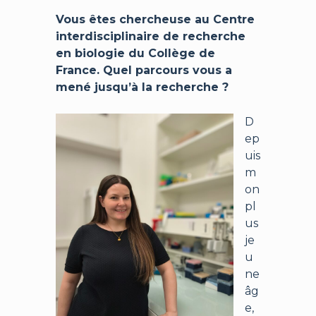
Vous êtes chercheuse au Centre
interdisciplinaire de recherche
en biologie du Collège de
France. Quel parcours vous a
mené jusqu’à la recherche ?
D
ep
uis
m
on
pl
us
je
u
ne
âg
e,